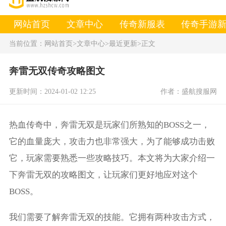
网站首页
文章中心
传奇新服表
传奇手游
当前位置：
网站首页
>文章中心
>最近更新
>正文
奔雷无双传奇攻略图文
更新时间：2024-01-02 12:25
作者：盛航搜服网
热血传奇中，奔雷无双是玩家们所熟知的BOSS之一，
它的血量庞大，攻击力也非常强大，为了能够成功击败
它，玩家需要熟悉一些攻略技巧。本文将为大家介绍一
下奔雷无双的攻略图文，让玩家们更好地应对这个
BOSS。
我们需要了解奔雷无双的技能。它拥有两种攻击方式，